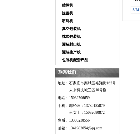
贴标机
5/74
旋盖机
喷码机
真空包装机
枕式包装机
灌装封口机
灌装生产线
包装机配套产品
联系我们
地址 :
石家庄市栾城区裕翔街165号
未来科技城三区10号楼
电话 :
15032706659
手机 :
郭经理：13785185079
王女士：15032680872
售后 :
13383238556
邮箱 :
1341983654@qq.com