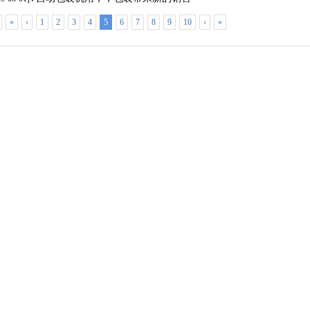
«
‹
1
2
3
4
5
6
7
8
9
10
›
»