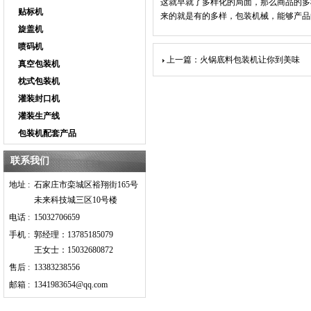
这就早就了多样化的局面，那么商品的多
贴标机
来的就是有的多样，包装机械，能够产品
旋盖机
喷码机
上一篇：火锅底料包装机让你到美味
真空包装机
枕式包装机
灌装封口机
灌装生产线
包装机配套产品
联系我们
地址 :
石家庄市栾城区裕翔街165号
未来科技城三区10号楼
电话 :
15032706659
手机 :
郭经理：13785185079
王女士：15032680872
售后 :
13383238556
邮箱 :
1341983654@qq.com