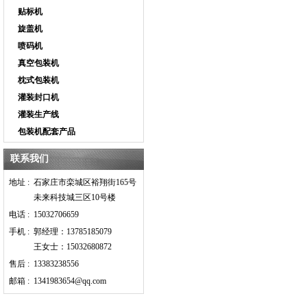
贴标机
旋盖机
喷码机
真空包装机
枕式包装机
灌装封口机
灌装生产线
包装机配套产品
联系我们
地址 :
石家庄市栾城区裕翔街165号
未来科技城三区10号楼
电话 :
15032706659
手机 :
郭经理：13785185079
王女士：15032680872
售后 :
13383238556
邮箱 :
1341983654@qq.com