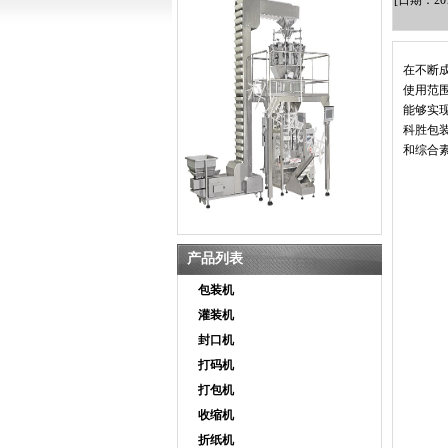
[日期：2
在不断
使用范
能够实
科胜包
和综合
产品列表
包装机
灌装机
封口机
打码机
打包机
收缩机
折纸机