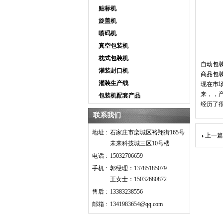
贴标机
旋盖机
喷码机
真空包装机
枕式包装机
自动包
灌装封口机
商品包
灌装生产线
现在市
来，，
包装机配套产品
经历了
联系我们
地址 :
石家庄市栾城区裕翔街165号
上一篇
未来科技城三区10号楼
电话 :
15032706659
手机 :
郭经理：13785185079
王女士：15032680872
售后 :
13383238556
邮箱 :
1341983654@qq.com