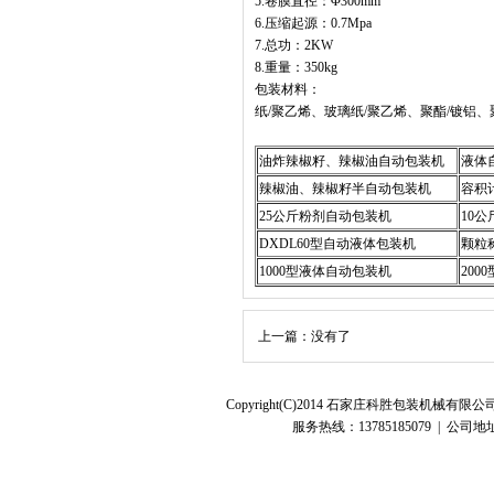
5.卷膜直径：Φ
300mm
6.压缩起源：0.7Mpa
7.总功：
2
KW
8.重量：
350
kg
包装材料：
纸
/聚乙烯、玻璃纸/聚乙烯、聚酯/镀铝
油炸辣椒籽、辣椒油自动包装机
液体
辣椒油、辣椒籽半自动包装机
容积
25公斤粉剂自动包装机
10
DXDL60型自动液体包装机
颗粒
1000型液体自动包装机
200
上一篇：没有了
Copyright(C)2014 石家庄科胜包装机
服务热线：13785185079 | 