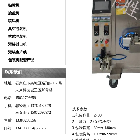
贴标机
旋盖机
喷码机
真空包装机
枕式包装机
灌装封口机
灌装生产线
包装机配套产品
联系我们
地址 :
石家庄市栾城区裕翔街165号
未来科技城三区10号楼
电话 :
15032706659
手机 :
郭经理：13785185079
技术参数：
王女士：15032680872
1.包装容量：≤400
售后 :
13383238556
2.，能力：
20-50
包/分钟
3.包装袋宽：80
mm
-180
mm
邮箱 :
1341983654@qq.com
4.包装袋高：100
mm
-220
mm