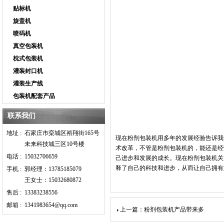
贴标机
旋盖机
喷码机
真空包装机
枕式包装机
灌装封口机
灌装生产线
包装机配套产品
联系我们
地址 :
石家庄市栾城区裕翔街165号
现在粉剂包装机用多年的发展经验告诉我
未来科技城三区10号楼
术改革，不管是粉剂包装机的，能还是经
电话 :
15032706659
己进步和发展的成长。现在粉剂包装机关
释了自己的科技和进步，从而让自己拥有
手机 :
郭经理：13785185079
王女士：15032680872
售后 :
13383238556
邮箱 :
1341983654@qq.com
上一篇：粉剂包装机产品带来多